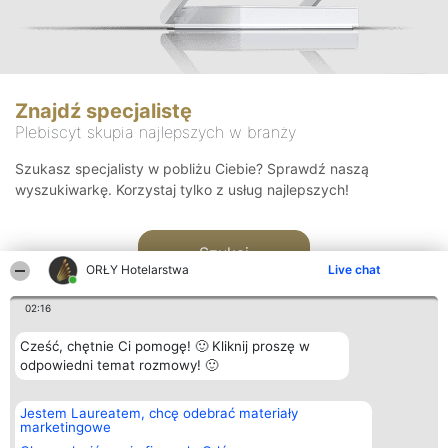
Znajdź specjalistę
Plebiscyt skupia najlepszych w branży
Szukasz specjalisty w pobliżu Ciebie? Sprawdź naszą
wyszukiwarkę. Korzystaj tylko z usług najlepszych!
Szukaj
ORŁY Hotelarstwa
Live chat
02:16
Cześć, chętnie Ci pomogę! 🙂 Kliknij proszę w
odpowiedni temat rozmowy! 🙂
Organizator plebiscytu
Plebiscyt
Kontakt
Jestem Laureatem, chcę odebrać materiały
Bright Side Solutions sp. z o.
Laureaci
Kontakt
marketingowe
o. sp. k.
Lista
ul. Ruska 22
wszystkich