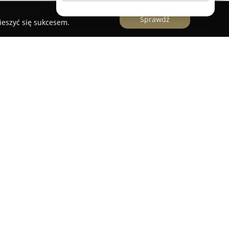
Sprawdź
ieszyć się sukcesem.
ce
stanowi komfortową propozycję noclegową
 3/25, zaprojektowaną z myślą o osobach
lskim morzem. Obiekt ten znajduje się w
y oraz promenady, a jego lokalizacja umożliwia
 w tym kawiarni, restauracji, sklepów oraz
k basen, kręgielnia czy SPA.
czesnymi, skandynawskimi wnętrzami
rzeń. Składa się z dwóch pokoi: sypialni z
nego z aneksem kuchennym. Mieszkanie oferuje