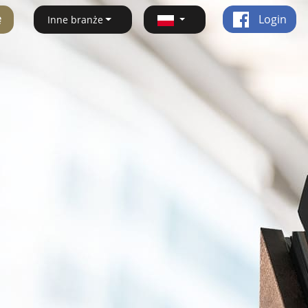
ę
Login
Inne branże