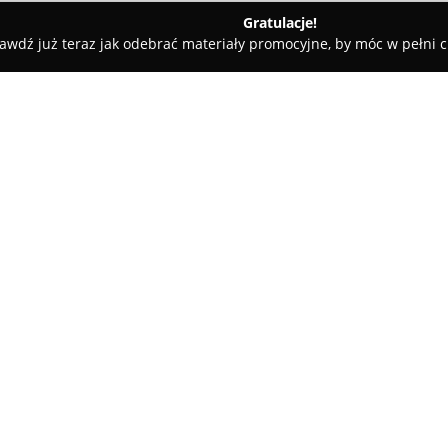
Gratulacje!
awdź już teraz jak odebrać materiały promocyjne, by móc w pełni c
ościnne - Ustka
Apartament Słoneczny Ustka
O firmie:
Apartament Słoneczny w Ust
położoną przy ulicy Wczasowej
szukających wypoczynku nad po
bezpośrednim sąsiedztwie plaż
szybki dostęp do centrum Ustki,
dodatkowych atrakcji, takich ja
Apartament wyróżnia się nowo
zapewniającymi jasność i przest
balkonem oraz salonu połączo