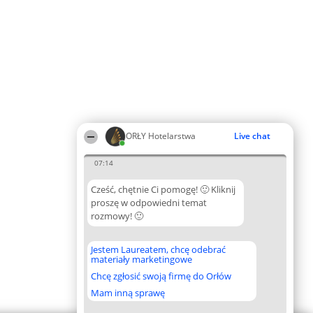
ORŁY Hotelarstwa
Live chat
07:14
Cześć, chętnie Ci pomogę! 🙂 Kliknij
proszę w odpowiedni temat
rozmowy! 🙂
Jestem Laureatem, chcę odebrać
materiały marketingowe
Chcę zgłosić swoją firmę do Orłów
Mam inną sprawę