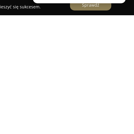
Sprawdź
ieszyć się sukcesem.
rgardzie to obiekt mieszczący się w spokojnej,
ony dla osób poszukujących wygodnych i
 to wyróżnia się nowoczesnością wyposażenia
enia. Do dyspozycji gości pozostają dwie
ronny salon połączony z aneksem kuchennym, a
m na ogród, sprzyjający wypoczynkowi.
osażony aneks kuchenny, który obejmuje takie
warka i mikrofalówka, umożliwiając samodzielne
 gości przygotowano także bezpłatne Wi-Fi oraz
osesji. Apartament Podmiejska cechuje się