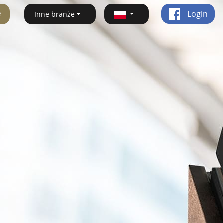
ę
Login
Inne branże