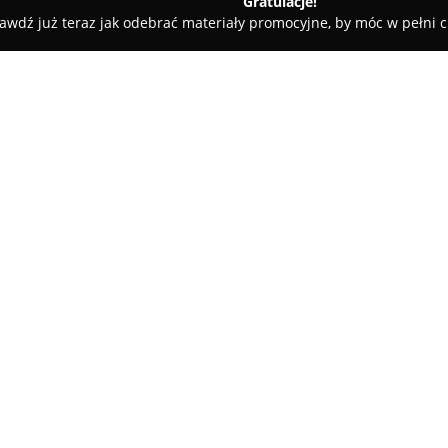
Gratulacje!
awdź już teraz jak odebrać materiały promocyjne, by móc w pełni c
ościnne - Stargard
Apartament Podmiejska
O firmie:
Apartament Podmiejska
w Sta
przyjaznej okolicy, przeznacz
przestronnych wnętrz. Miejsce
oraz dużą starannością wykończ
komfortowe sypialnie i przest
także prywatny taras z widokie
Obiekt udostępnia w pełni wyp
udogodnienia jak lodówka, zmy
przygotowywanie posiłków. Dla
prywatny parking na terenie p