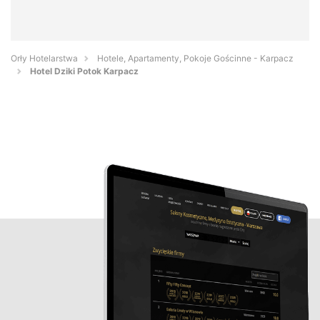
Orły Hotelarstwa
Hotele, Apartamenty, Pokoje Gościnne - Karpacz
Hotel Dziki Potok Karpacz