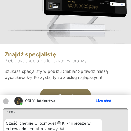
Znajdź specjalistę
Plebiscyt skupia najlepszych w branży
Szukasz specjalisty w pobliżu Ciebie? Sprawdź naszą
wyszukiwarkę. Korzystaj tylko z usług najlepszych!
Szukaj
ORŁY Hotelarstwa
Live chat
11:05
Cześć, chętnie Ci pomogę! 🙂 Kliknij proszę w
odpowiedni temat rozmowy! 🙂