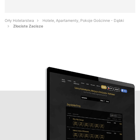
Orły Hotelarstwa
Hotele, Apartamenty, Pokoje Gościnne - Dąbki
Złociste Zacisze