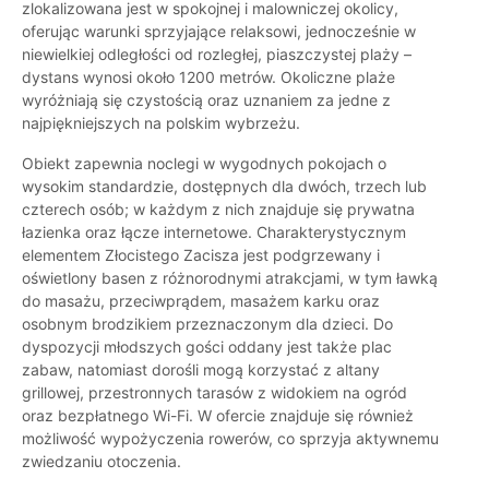
zlokalizowana jest w spokojnej i malowniczej okolicy,
oferując warunki sprzyjające relaksowi, jednocześnie w
niewielkiej odległości od rozległej, piaszczystej plaży –
dystans wynosi około 1200 metrów. Okoliczne plaże
wyróżniają się czystością oraz uznaniem za jedne z
najpiękniejszych na polskim wybrzeżu.
Obiekt zapewnia noclegi w wygodnych pokojach o
wysokim standardzie, dostępnych dla dwóch, trzech lub
czterech osób; w każdym z nich znajduje się prywatna
łazienka oraz łącze internetowe. Charakterystycznym
elementem Złocistego Zacisza jest podgrzewany i
oświetlony basen z różnorodnymi atrakcjami, w tym ławką
do masażu, przeciwprądem, masażem karku oraz
osobnym brodzikiem przeznaczonym dla dzieci. Do
dyspozycji młodszych gości oddany jest także plac
zabaw, natomiast dorośli mogą korzystać z altany
grillowej, przestronnych tarasów z widokiem na ogród
oraz bezpłatnego Wi-Fi. W ofercie znajduje się również
możliwość wypożyczenia rowerów, co sprzyja aktywnemu
zwiedzaniu otoczenia.