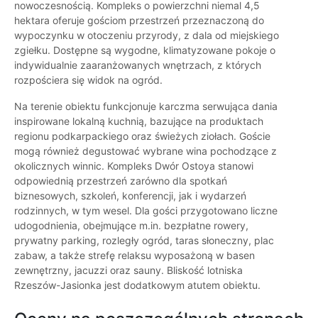
nowoczesnością. Kompleks o powierzchni niemal 4,5
hektara oferuje gościom przestrzeń przeznaczoną do
wypoczynku w otoczeniu przyrody, z dala od miejskiego
zgiełku. Dostępne są wygodne, klimatyzowane pokoje o
indywidualnie zaaranżowanych wnętrzach, z których
rozpościera się widok na ogród.
Na terenie obiektu funkcjonuje karczma serwująca dania
inspirowane lokalną kuchnią, bazujące na produktach
regionu podkarpackiego oraz świeżych ziołach. Goście
mogą również degustować wybrane wina pochodzące z
okolicznych winnic. Kompleks Dwór Ostoya stanowi
odpowiednią przestrzeń zarówno dla spotkań
biznesowych, szkoleń, konferencji, jak i wydarzeń
rodzinnych, w tym wesel. Dla gości przygotowano liczne
udogodnienia, obejmujące m.in. bezpłatne rowery,
prywatny parking, rozległy ogród, taras słoneczny, plac
zabaw, a także strefę relaksu wyposażoną w basen
zewnętrzny, jacuzzi oraz sauny. Bliskość lotniska
Rzeszów-Jasionka jest dodatkowym atutem obiektu.