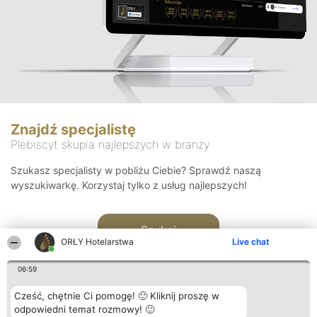
Znajdź specjalistę
Plebiscyt skupia najlepszych w branży
Szukasz specjalisty w pobliżu Ciebie? Sprawdź naszą
wyszukiwarkę. Korzystaj tylko z usług najlepszych!
Szukaj
ORŁY Hotelarstwa
Live chat
06:59
Cześć, chętnie Ci pomogę! 🙂 Kliknij proszę w
odpowiedni temat rozmowy! 🙂