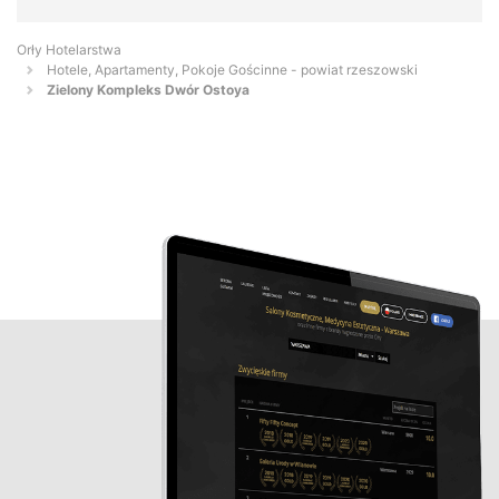
Orły Hotelarstwa
Hotele, Apartamenty, Pokoje Gościnne - powiat rzeszowski
Zielony Kompleks Dwór Ostoya