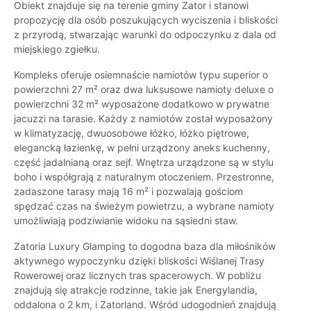
Obiekt znajduje się na terenie gminy Zator i stanowi
propozycję dla osób poszukujących wyciszenia i bliskości
z przyrodą, stwarzając warunki do odpoczynku z dala od
miejskiego zgiełku.
Kompleks oferuje osiemnaście namiotów typu superior o
powierzchni 27 m² oraz dwa luksusowe namioty deluxe o
powierzchni 32 m² wyposażone dodatkowo w prywatne
jacuzzi na tarasie. Każdy z namiotów został wyposażony
w klimatyzację, dwuosobowe łóżko, łóżko piętrowe,
elegancką łazienkę, w pełni urządzony aneks kuchenny,
część jadalnianą oraz sejf. Wnętrza urządzone są w stylu
boho i współgrają z naturalnym otoczeniem. Przestronne,
zadaszone tarasy mają 16 m² i pozwalają gościom
spędzać czas na świeżym powietrzu, a wybrane namioty
umożliwiają podziwianie widoku na sąsiedni staw.
Zatoria Luxury Glamping to dogodna baza dla miłośników
aktywnego wypoczynku dzięki bliskości Wiślanej Trasy
Rowerowej oraz licznych tras spacerowych. W pobliżu
znajdują się atrakcje rodzinne, takie jak Energylandia,
oddalona o 2 km, i Zatorland. Wśród udogodnień znajdują