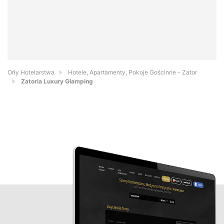
Orły Hotelarstwa
Hotele, Apartamenty, Pokoje Gościnne - Zator
Zatoria Luxury Glamping