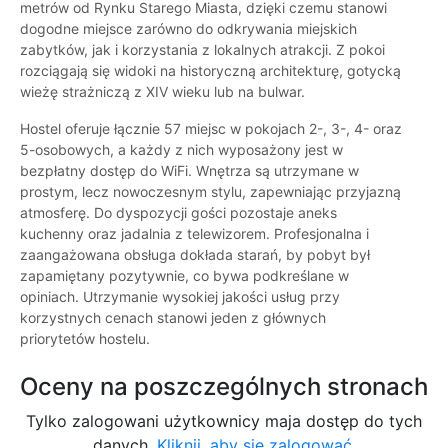
metrów od Rynku Starego Miasta, dzięki czemu stanowi
dogodne miejsce zarówno do odkrywania miejskich
zabytków, jak i korzystania z lokalnych atrakcji. Z pokoi
rozciągają się widoki na historyczną architekturę, gotycką
wieżę strażniczą z XIV wieku lub na bulwar.
Hostel oferuje łącznie 57 miejsc w pokojach 2-, 3-, 4- oraz
5-osobowych, a każdy z nich wyposażony jest w
bezpłatny dostęp do WiFi. Wnętrza są utrzymane w
prostym, lecz nowoczesnym stylu, zapewniając przyjazną
atmosferę. Do dyspozycji gości pozostaje aneks
kuchenny oraz jadalnia z telewizorem. Profesjonalna i
zaangażowana obsługa dokłada starań, by pobyt był
zapamiętany pozytywnie, co bywa podkreślane w
opiniach. Utrzymanie wysokiej jakości usług przy
korzystnych cenach stanowi jeden z głównych
priorytetów hostelu.
Oceny na poszczególnych stronach
Tylko zalogowani użytkownicy maja dostęp do tych
danych.
Kliknij, aby się zalogować.