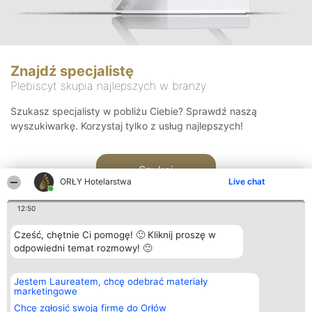
Znajdź specjalistę
Plebiscyt skupia najlepszych w branży
Szukasz specjalisty w pobliżu Ciebie? Sprawdź naszą
wyszukiwarkę. Korzystaj tylko z usług najlepszych!
Szukaj
ORŁY Hotelarstwa
Live chat
12:50
Cześć, chętnie Ci pomogę! 🙂 Kliknij proszę w
odpowiedni temat rozmowy! 🙂
Organizator plebiscytu
Plebiscyt
Kontakt
Jestem Laureatem, chcę odebrać materiały
Bright Side Solutions sp. z o.
Laureaci
Kontakt
marketingowe
o. sp. k.
Lista
ul. Ruska 22
wszystkich
Chcę zgłosić swoją firmę do Orłów