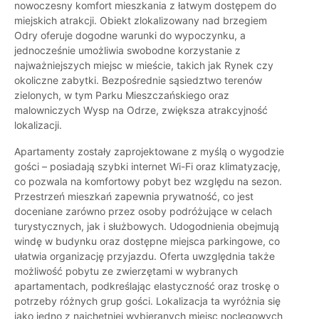
nowoczesny komfort mieszkania z łatwym dostępem do
miejskich atrakcji. Obiekt zlokalizowany nad brzegiem
Odry oferuje dogodne warunki do wypoczynku, a
jednocześnie umożliwia swobodne korzystanie z
najważniejszych miejsc w mieście, takich jak Rynek czy
okoliczne zabytki. Bezpośrednie sąsiedztwo terenów
zielonych, w tym Parku Mieszczańskiego oraz
malowniczych Wysp na Odrze, zwiększa atrakcyjność
lokalizacji.
Apartamenty zostały zaprojektowane z myślą o wygodzie
gości – posiadają szybki internet Wi-Fi oraz klimatyzację,
co pozwala na komfortowy pobyt bez względu na sezon.
Przestrzeń mieszkań zapewnia prywatność, co jest
doceniane zarówno przez osoby podróżujące w celach
turystycznych, jak i służbowych. Udogodnienia obejmują
windę w budynku oraz dostępne miejsca parkingowe, co
ułatwia organizację przyjazdu. Oferta uwzględnia także
możliwość pobytu ze zwierzętami w wybranych
apartamentach, podkreślając elastyczność oraz troskę o
potrzeby różnych grup gości. Lokalizacja ta wyróżnia się
jako jedno z najchętniej wybieranych miejsc noclegowych