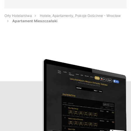
Orły Hotelarstwa
Hotele, Apartamenty, Pokoje Gościnne - Wrocław
Apartament Mieszczański