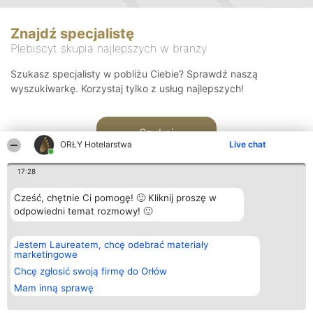
Znajdź specjalistę
Plebiscyt skupia najlepszych w branży
Szukasz specjalisty w pobliżu Ciebie? Sprawdź naszą
wyszukiwarkę. Korzystaj tylko z usług najlepszych!
Szukaj
ORŁY Hotelarstwa
Live chat
17:28
Cześć, chętnie Ci pomogę! 🙂 Kliknij proszę w
odpowiedni temat rozmowy! 🙂
Organizator plebiscytu
Plebiscyt
Kontakt
Jestem Laureatem, chcę odebrać materiały
Bright Side Solutions sp. z o.
Laureaci
Kontakt
marketingowe
o. sp. k.
Lista
ul. Ruska 22
wszystkich
Chcę zgłosić swoją firmę do Orłów
Wrocław 50-079
Laureatów
Mam inną sprawę
KRS 0000749100 | Regon
Zasady
381313360 | NIP 8943132676
Regulamin
+48 508 492 400
Polityka