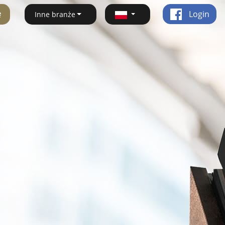
ę
Login
Inne branże