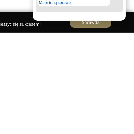
Mam inną sprawę
Sprawdź
ieszyć się sukcesem.
kowym obiektem zlokalizowanym w centrum
zy ulicy Długiej 35. Lokalizacja ta umożliwia
 atrakcji miasta, takich jak Rynek Główny,
 licznych restauracji i sklepów zlokalizowanych w
ferę dzięki występowaniu ogrodu na wewnętrznym
aks z dala od miejskiego zgiełku. Pokoje zostały