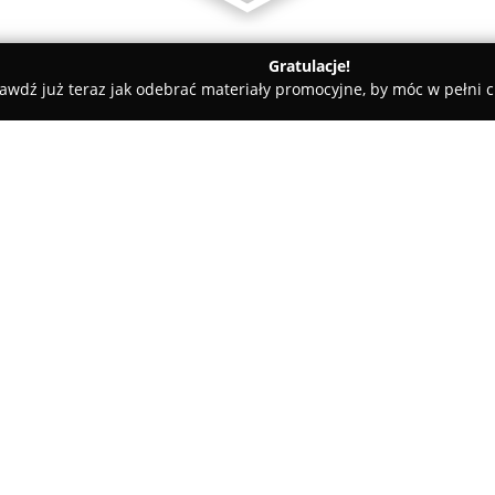
Gratulacje!
awdź już teraz jak odebrać materiały promocyjne, by móc w pełni c
ościnne - Kraków
Yarden Hotel
O firmie:
Yarden Hotel
jest trzygwiazd
krakowskiego Starego Miasta, pr
łatwy dostęp do najważniejszych
Barbakan czy Wawel, a także do
pobliżu.
Hotel oferuje spokojną atmos
dziedzińcu, który umożliwia rel