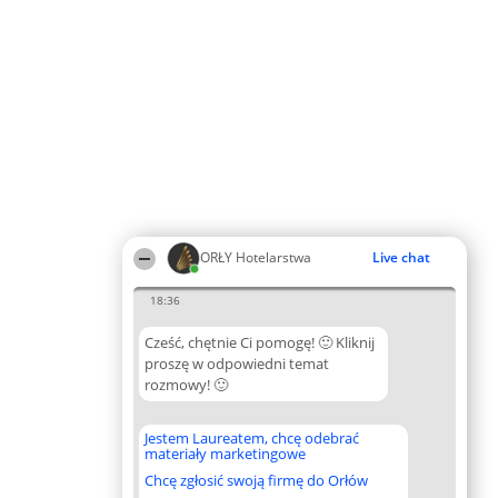
ORŁY Hotelarstwa
Live chat
18:36
Cześć, chętnie Ci pomogę! 🙂 Kliknij
proszę w odpowiedni temat
rozmowy! 🙂
Jestem Laureatem, chcę odebrać
materiały marketingowe
Chcę zgłosić swoją firmę do Orłów