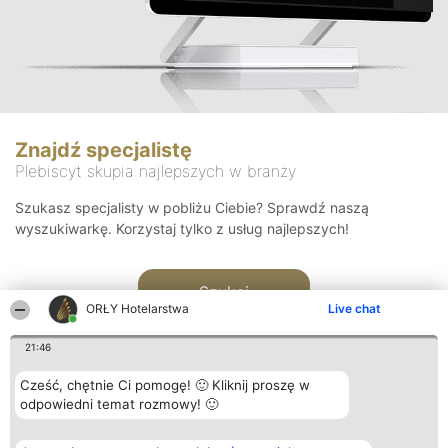
Znajdź specjalistę
Plebiscyt skupia najlepszych w branży
Szukasz specjalisty w pobliżu Ciebie? Sprawdź naszą
wyszukiwarkę. Korzystaj tylko z usług najlepszych!
Szukaj
ORŁY Hotelarstwa
Live chat
21:46
Cześć, chętnie Ci pomogę! 🙂 Kliknij proszę w
odpowiedni temat rozmowy! 🙂
Organizator plebiscytu
Plebiscyt
Kontakt