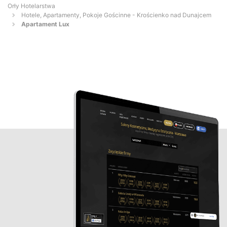
Orły Hotelarstwa
Hotele, Apartamenty, Pokoje Gościnne - Krościenko nad Dunajcem
Apartament Lux