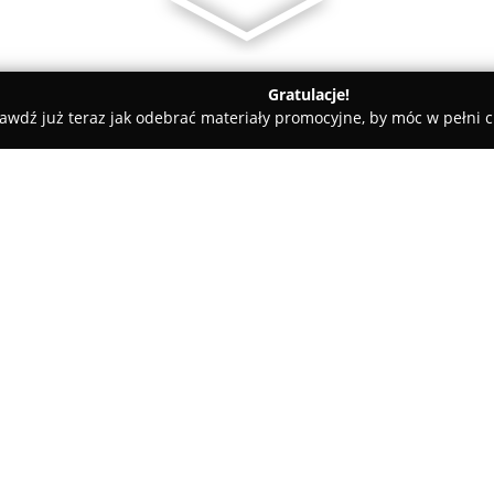
Gratulacje!
awdź już teraz jak odebrać materiały promocyjne, by móc w pełni c
ścinne - Solec-Zdrój
Uzdrowisko Solec-Zdrój M. Cz. Sztuk
k
O firmie:
Zlokalizowane w malowniczym r
Uzdrowisko Solec-Zdrój M. Cz.
zapewniania kompleksowych us
wyróżnia się na tle innych dz
wszystkim wodzie siarczkowej p
uznawana za jedną z najskutecz
wysokim stężeniem minerałów, 