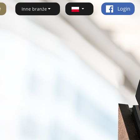
ę
Login
Inne branże