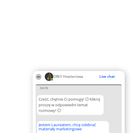
ORŁY Hotelarstwa
Live chat
04:35
Cześć, chętnie Ci pomogę! 🙂 Kliknij
proszę w odpowiedni temat
rozmowy! 🙂
Jestem Laureatem, chcę odebrać
materiały marketingowe