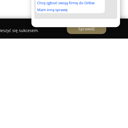
Chcę zgłosić swoją firmę do Orłów
Mam inną sprawę
Sprawdź
ieszyć się sukcesem.
egionie Ponidzia, w powiecie buskim,
 Sztuk
od przeszło 185 lat znane jest z
ług uzdrowiskowych i regeneracyjnych. Ośrodek
ięki unikatowym walorom naturalnym, przede
ozyskiwanej z „Szybu Soleckiego”. Ta woda,
niejszych na świecie, charakteryzuje się
co sprzyja maksymalnej skuteczności kąpieli i