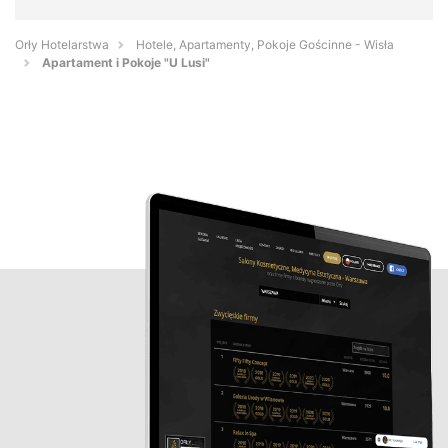
Orły Hotelarstwa
Hotele, Apartamenty, Pokoje Gościnne - Wisła
Apartament i Pokoje "U Lusi"