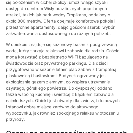
się położeniem w cichej okolicy, umożliwiając szybki
dostęp do centrum Wisły oraz licznych popularnych
atrakcji, takich jak park wodny Tropikana, oddalony o
około 800 metrów. Oferta obejmuje komfortowe pokoje i
przestronne apartamenty, dając gościom szeroki wybór
zakwaterowania dostosowanego do różnych potrzeb.
W obiekcie znajduje się sezonowy basen z podgrzewaną
wodą, który sprzyja relaksowi i zabawie dla rodzin. Goście
mogą korzystać z bezpłatnego Wi-Fi bazującego na
światłowodzie oraz prywatnego parkingu. Dla dzieci
przygotowano w sezonie letnim plac zabaw z trampoliną,
piaskownicą i huśtawkami. Budynek ogrzewany jest
ekologicznie gazem ziemnym, co wspiera utrzymanie
czystego, górskiego powietrza. Do dyspozycji oddano
także wspólną kuchnię i świetlicę z kącikiem zabaw dla
najmłodszych. Obiekt jest otwarty dla zwierząt domowych
i stanowi dobre miejsce zarówno do aktywnego
wypoczynku, jak również spokojnego relaksu w otoczeniu
przyrody.