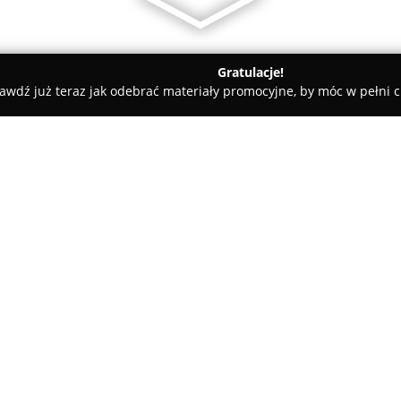
Gratulacje!
awdź już teraz jak odebrać materiały promocyjne, by móc w pełni c
ościnne - Sopot
Apartament George - Muminki
O firmie:
W Sopocie, przy ulicy 3 Maja 2
komfortowe zakwaterowanie, d
przyjaciół. Obiekt zajmuje pow
trzech sypialni oraz wszechst
nawet dla ośmiu osób. Apartam
łącząc cichą atmosferę z dogo
Sopotu.