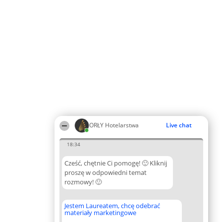
ORŁY Hotelarstwa
Live chat
18:34
Cześć, chętnie Ci pomogę! 🙂 Kliknij
proszę w odpowiedni temat
rozmowy! 🙂
Jestem Laureatem, chcę odebrać
materiały marketingowe