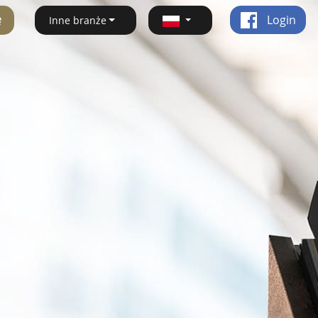
ę
Login
Inne branże