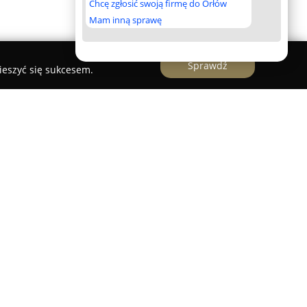
Chcę zgłosić swoją firmę do Orłów
Mam inną sprawę
Sprawdź
ieszyć się sukcesem.
5, znajduje się przestronny apartament oferujący
edykowane zarówno rodzinom, jak i grupom
ierzchnię 89 metrów kwadratowych i składa się z
ronnie wyposażonego salonu, przeznaczonego
ent mieści się w zmodernizowanej kamienicy,
dnym dostępem do najważniejszych atrakcji