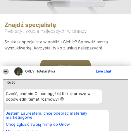
Znajdź specjalistę
Plebiscyt skupia najlepszych w branży
Szukasz specjalisty w pobliżu Ciebie? Sprawdź naszą
wyszukiwarkę. Korzystaj tylko z usług najlepszych!
Szukaj
ORŁY Hotelarstwa
Live chat
06:30
Cześć, chętnie Ci pomogę! 🙂 Kliknij proszę w
odpowiedni temat rozmowy! 🙂
Organizator plebiscytu
Plebiscyt
Kontakt
Jestem Laureatem, chcę odebrać materiały
Bright Side Solutions sp. z o.
Laureaci
Kontakt
marketingowe
o. sp. k.
Lista
ul. Ruska 22
wszystkich
Chcę zgłosić swoją firmę do Orłów
Wrocław 50-079
Laureatów