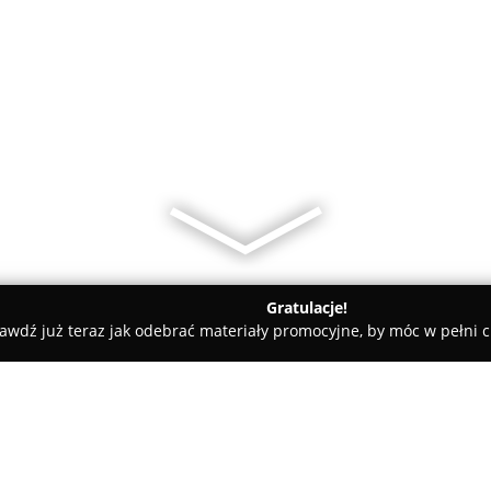
Gratulacje!
awdź już teraz jak odebrać materiały promocyjne, by móc w pełni c
ościnne - Barczewo
Apartament DADAJ