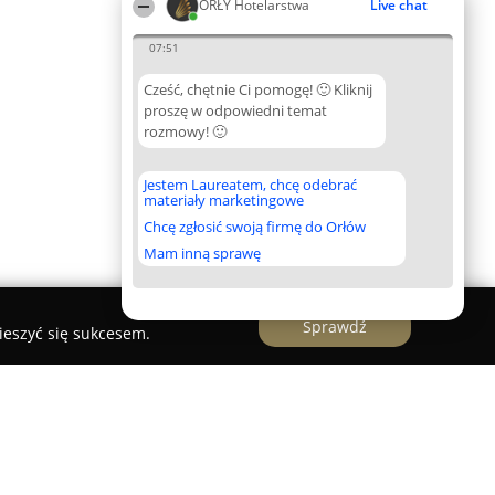
ORŁY Hotelarstwa
Live chat
07:51
Cześć, chętnie Ci pomogę! 🙂 Kliknij
proszę w odpowiedni temat
rozmowy! 🙂
Jestem Laureatem, chcę odebrać
materiały marketingowe
Chcę zgłosić swoją firmę do Orłów
Mam inną sprawę
Sprawdź
ieszyć się sukcesem.