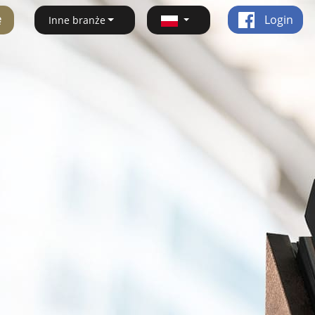
ę
Login
Inne branże