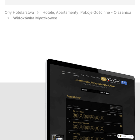
Orły Hotelarstwa
Hotele, Apartamenty, Pokoje Gościnne - Olszanica
Widokówka Myczkowce