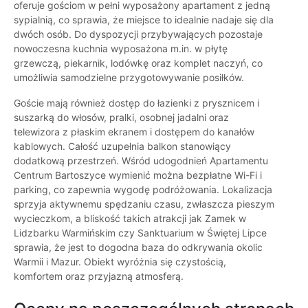
oferuje gościom w pełni wyposażony apartament z jedną
sypialnią, co sprawia, że miejsce to idealnie nadaje się dla
dwóch osób. Do dyspozycji przybywających pozostaje
nowoczesna kuchnia wyposażona m.in. w płytę
grzewczą, piekarnik, lodówkę oraz komplet naczyń, co
umożliwia samodzielne przygotowywanie posiłków.
Goście mają również dostęp do łazienki z prysznicem i
suszarką do włosów, pralki, osobnej jadalni oraz
telewizora z płaskim ekranem i dostępem do kanałów
kablowych. Całość uzupełnia balkon stanowiący
dodatkową przestrzeń. Wśród udogodnień Apartamentu
Centrum Bartoszyce wymienić można bezpłatne Wi-Fi i
parking, co zapewnia wygodę podróżowania. Lokalizacja
sprzyja aktywnemu spędzaniu czasu, zwłaszcza pieszym
wycieczkom, a bliskość takich atrakcji jak Zamek w
Lidzbarku Warmińskim czy Sanktuarium w Świętej Lipce
sprawia, że jest to dogodna baza do odkrywania okolic
Warmii i Mazur. Obiekt wyróżnia się czystością,
komfortem oraz przyjazną atmosferą.