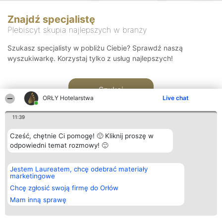
Znajdź specjalistę
Plebiscyt skupia najlepszych w branży
Szukasz specjalisty w pobliżu Ciebie? Sprawdź naszą
wyszukiwarkę. Korzystaj tylko z usług najlepszych!
Szukaj
ORŁY Hotelarstwa
Live chat
11:39
Cześć, chętnie Ci pomogę! 🙂 Kliknij proszę w
odpowiedni temat rozmowy! 🙂
Organizator plebiscytu
Plebiscyt
Kontakt
Jestem Laureatem, chcę odebrać materiały
Bright Side Solutions sp. z o.
Laureaci
Kontakt
marketingowe
o. sp. k.
Lista
ul. Ruska 22
wszystkich
Chcę zgłosić swoją firmę do Orłów
Wrocław 50-079
Laureatów
Mam inną sprawę
KRS 0000749100 | Regon
Zasady
381313360 | NIP 8943132676
Regulamin
+48 508 492 400
Polityka
Prywatności