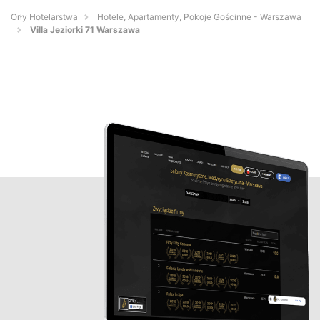
Orły Hotelarstwa
Hotele, Apartamenty, Pokoje Gościnne - Warszawa
Villa Jeziorki 71 Warszawa