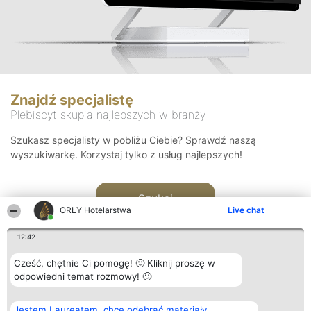
Znajdź specjalistę
Plebiscyt skupia najlepszych w branży
Szukasz specjalisty w pobliżu Ciebie? Sprawdź naszą
wyszukiwarkę. Korzystaj tylko z usług najlepszych!
Szukaj
ORŁY Hotelarstwa
Live chat
12:42
Cześć, chętnie Ci pomogę! 🙂 Kliknij proszę w
odpowiedni temat rozmowy! 🙂
Organizator plebiscytu
Plebiscyt
Kontakt
Jestem Laureatem, chcę odebrać materiały
Bright Side Solutions sp. z o.
Laureaci
Kontakt