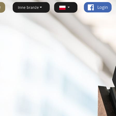
ę
Login
Inne branże