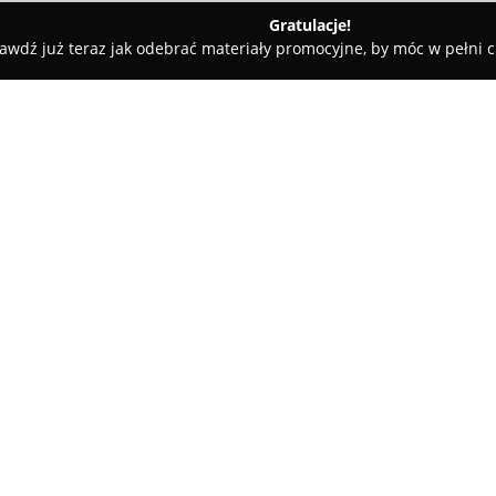
Gratulacje!
awdź już teraz jak odebrać materiały promocyjne, by móc w pełni c
ościnne - powiat ostrowski
Folwark w Szczerym Polu
O firmie:
Obiekt
U Sarnowskich
znajduje
Szymany, na terenie Zaręb Koś
w Szczerym Polu. Wyróżnia si
pokoi i apartamentów, które z
takie jak telewizory z płaski
pomieszczenia dysponują równi
dyspozycji rozległy ogród, plac
sprzyja spędzaniu czasu na św
Lokalizacja obiektu, znajdująca