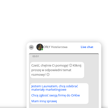
ORŁY Hotelarstwa
Live chat
03:51
Cześć, chętnie Ci pomogę! 🙂 Kliknij
proszę w odpowiedni temat
rozmowy! 🙂
Jestem Laureatem, chcę odebrać
materiały marketingowe
Chcę zgłosić swoją firmę do Orłów
Mam inną sprawę