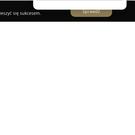
Sprawdź
ieszyć się sukcesem.
 się w malowniczej miejscowości Nienałty
cielnych, oferując komfortowy pobyt w Folwarku
ę kameralną atmosferą oraz wysokim standardem
ostały wyposażone w nowoczesne udogodnienia,
m ekranem czy wygodne biurka. Wybrane
eż balkonem lub klimatyzacją. Goście mają do
 zabaw dla dzieci oraz sprzęt do grillowania, co
ieżym powietrzu.
 się zaledwie 100 metrów od rzeki Brok,