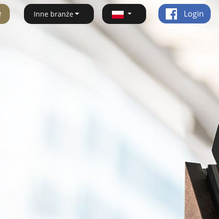
ę
Login
Inne branże