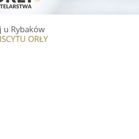
j u Rybaków
ISCYTU ORŁY