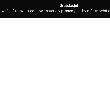
Gratulacje!
awdź już teraz jak odebrać materiały promocyjne, by móc w pełni c
ościnne - Dębowa Kłoda
Świetny Spokój u Rybaków
O firmie:
Ośrodek Wypoczynkowy Świe
adresem Uhnin 123, w miejscow
udostępnia całoroczne, komfor
Łęczyńsko-Włodawskiego. Obie
oferując prywatność oraz swob
domkach. To podejście odróżni
noclegowych.
Każdy domek został zaprojekt
dysponuje salonem z kominki