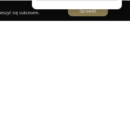
Sprawdź
ieszyć się sukcesem.
tny Spokój u Rybaków
znajduje się pod
ości Dębowa Kłoda, i stanowi kompleks, który
towe domki w malowniczym regionie Pojezierza
kt wyróżnia się kameralnym charakterem,
odę w trzech drewnianych, niezależnych
a go od większości tradycyjnych miejsc
owany z myślą o wygodzie mieszkańców —
em, w pełni wyposażonym aneksem kuchennym,