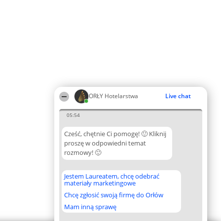
ORŁY Hotelarstwa
Live chat
05:54
Cześć, chętnie Ci pomogę! 🙂 Kliknij
proszę w odpowiedni temat
rozmowy! 🙂
Jestem Laureatem, chcę odebrać
materiały marketingowe
Chcę zgłosić swoją firmę do Orłów
Mam inną sprawę