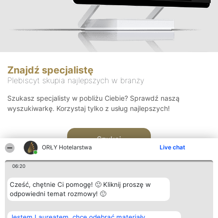
Znajdź specjalistę
Plebiscyt skupia najlepszych w branży
Szukasz specjalisty w pobliżu Ciebie? Sprawdź naszą
wyszukiwarkę. Korzystaj tylko z usług najlepszych!
Szukaj
ORŁY Hotelarstwa
Live chat
06:20
Cześć, chętnie Ci pomogę! 🙂 Kliknij proszę w
odpowiedni temat rozmowy! 🙂
Organizator plebiscytu
Plebiscyt
Kontakt
Jestem Laureatem, chcę odebrać materiały
Bright Side Solutions sp. z o.
Laureaci
Kontakt