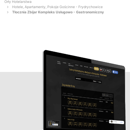
Orły Hotelarstwa
Hotele, Apartamenty, Pokoje Gościnne - Frydrychowice
Tłocznia Zbijar Kompleks Usługowo - Gastronomiczny