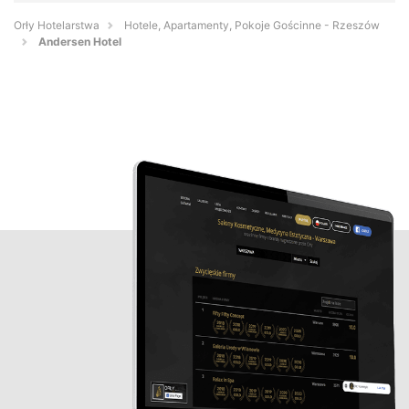
Orły Hotelarstwa
Hotele, Apartamenty, Pokoje Gościnne - Rzeszów
Andersen Hotel