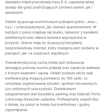
niedaleko międzynarodowej trasy E-4, zapewnia łatwy
dostęp dla gości podróżujących zarówno autem, jak i
samolotem.
Obiekt dysponuje komfortowymi pokojami jedno-, dwu-,
trzy- i czteroosobowymi, jak również apartamentami. W
każdym z pokoi znajduje się biurko, telewizor z kanałami
satelitarnymi oraz własna łazienka wyposażona w
prysznic. Goście mają do dyspozycji bezpłatny
bezprzewodowy internet, który dostępny jest zarówno w
pokojach, jak i w częściach wspólnych.
Charakterystyczną cechą hotelu jest restauracja
serwująca potrawy kuchni polskiej oraz zaplecze wellness
z krytym basenem i sauną. Obiekt posiada także salę
konferencyjną mogącą pomieścić do 160 osób, co
umożliwia organizowanie szkoleń, spotkań biznesowych
czy rodzinnych uroczystości. Dodatkowym
udogodnieniem jest bezpłatny parking oraz bliskość Portu
Lotniczego Rzeszów-Jasionka. Profesjonalny zespół dba
o detale, by pobyt w hotelu był komfortowy i godny
zapamiętania.