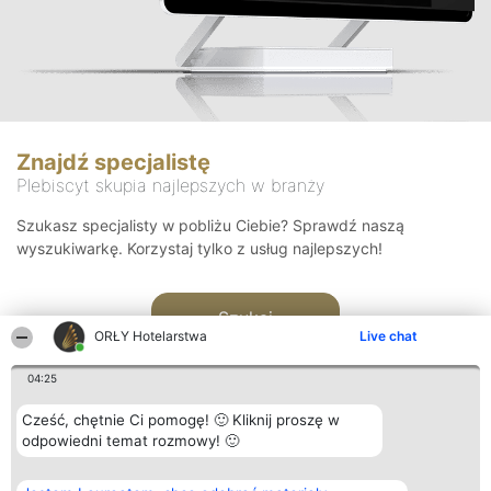
Znajdź specjalistę
Plebiscyt skupia najlepszych w branży
Szukasz specjalisty w pobliżu Ciebie? Sprawdź naszą
wyszukiwarkę. Korzystaj tylko z usług najlepszych!
Szukaj
ORŁY Hotelarstwa
Live chat
04:25
Cześć, chętnie Ci pomogę! 🙂 Kliknij proszę w
odpowiedni temat rozmowy! 🙂
Organizator plebiscytu
Plebiscyt
Kontakt