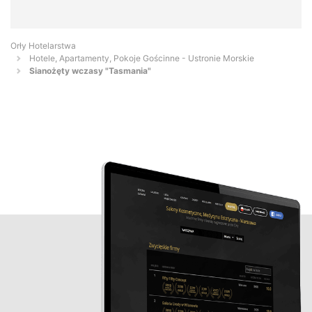
Orły Hotelarstwa
Hotele, Apartamenty, Pokoje Gościnne - Ustronie Morskie
Sianożęty wczasy "Tasmania"