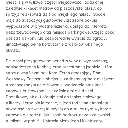
mieści się w willowej części miejscowości, oddalonej
zaledwie kilkaset metrów od piaszczystej plaży, co
sprzyja relaksowi z dala od miejskiego hałasu. Goście
mają do dyspozycji gustownie urządzone pokoje
wyposażone w prywatne łazienki, dostęp do Internetu
bezprzewodowego oraz miejsca parkingowe. Część pokoi
posiada balkony lub bezpośrednie wyjście do ogrodu,
umożliwiając pełne korzystanie z walorów lokalnego
klimatu.
Dla gości przygotowano ponadto w pełni wyposażoną,
ogólnodostępną kuchnię oraz przestronną jadalnię, która
sprzyja wspólnym posiłkom. Teren otaczający Dom
Wczasowy Tasmania obejmuje zadbany ogród z miejscem
przeznaczonym na grillowanie, wędzarnię oraz kącik
zabaw z huśtawkami i zjeżdżalniami dla dzieci.
Dodatkowo, obiekt oferuje stół do tenisa stołowego,
piłkarzyki oraz biblioteczkę, a jego rodzinna atmosfera i
otwartość na zwierzęta czynią go atrakcyjnym wyborem
zarówno dla rodzin, jak i osób podróżujących ze swoimi
pupilami, w pobliżu Ustronia Morskiego i Kołobrzegu.