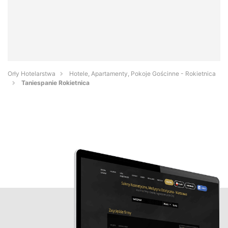
Orły Hotelarstwa
Hotele, Apartamenty, Pokoje Gościnne - Rokietnica
Taniespanie Rokietnica