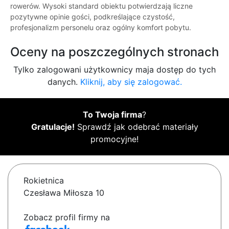
rowerów. Wysoki standard obiektu potwierdzają liczne
pozytywne opinie gości, podkreślające czystość,
profesjonalizm personelu oraz ogólny komfort pobytu.
Oceny na poszczególnych stronach
Tylko zalogowani użytkownicy maja dostęp do tych
danych.
Kliknij, aby się zalogować.
To Twoja firma
?
Gratulacje!
Sprawdź jak odebrać materiały
promocyjne!
Rokietnica
Czesława Miłosza 10
Zobacz profil firmy na