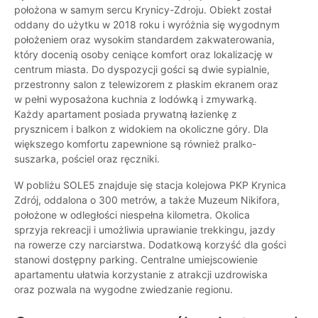
położona w samym sercu Krynicy-Zdroju. Obiekt został
oddany do użytku w 2018 roku i wyróżnia się wygodnym
położeniem oraz wysokim standardem zakwaterowania,
który docenią osoby ceniące komfort oraz lokalizację w
centrum miasta. Do dyspozycji gości są dwie sypialnie,
przestronny salon z telewizorem z płaskim ekranem oraz
w pełni wyposażona kuchnia z lodówką i zmywarką.
Każdy apartament posiada prywatną łazienkę z
prysznicem i balkon z widokiem na okoliczne góry. Dla
większego komfortu zapewnione są również pralko-
suszarka, pościel oraz ręczniki.
W pobliżu SOLE5 znajduje się stacja kolejowa PKP Krynica
Zdrój, oddalona o 300 metrów, a także Muzeum Nikifora,
położone w odległości niespełna kilometra. Okolica
sprzyja rekreacji i umożliwia uprawianie trekkingu, jazdy
na rowerze czy narciarstwa. Dodatkową korzyść dla gości
stanowi dostępny parking. Centralne umiejscowienie
apartamentu ułatwia korzystanie z atrakcji uzdrowiska
oraz pozwala na wygodne zwiedzanie regionu.