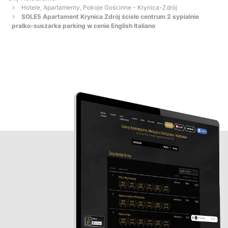
Hotele, Apartamenty, Pokoje Gościnne - Krynica-Zdrój
SOLE5 Apartament Krynica Zdrój ścisłe centrum 2 sypialnie
pralko-suszarka parking w cenie English Italiano