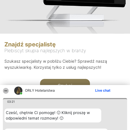
Znajdź specjalistę
Plebiscyt skupia najlepszych w branży
Szukasz specjalisty w pobliżu Ciebie? Sprawdź naszą
wyszukiwarkę. Korzystaj tylko z usług najlepszych!
Szukaj
ORŁY Hotelarstwa
Live chat
03:21
Cześć, chętnie Ci pomogę! 🙂 Kliknij proszę w
odpowiedni temat rozmowy! 🙂
Organizator plebiscytu
Plebiscyt
Kontakt