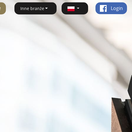
ę
Login
Inne branże