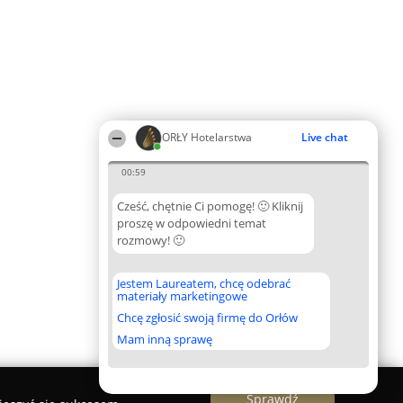
ORŁY Hotelarstwa
Live chat
00:59
Cześć, chętnie Ci pomogę! 🙂 Kliknij
proszę w odpowiedni temat
rozmowy! 🙂
Jestem Laureatem, chcę odebrać
materiały marketingowe
Chcę zgłosić swoją firmę do Orłów
Mam inną sprawę
Sprawdź