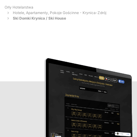
Orły Hotelarstwa
Hotele, Apartamenty, Pokoje Gościnne - Krynica-Zdrój
Ski Domki Krynica / Ski House