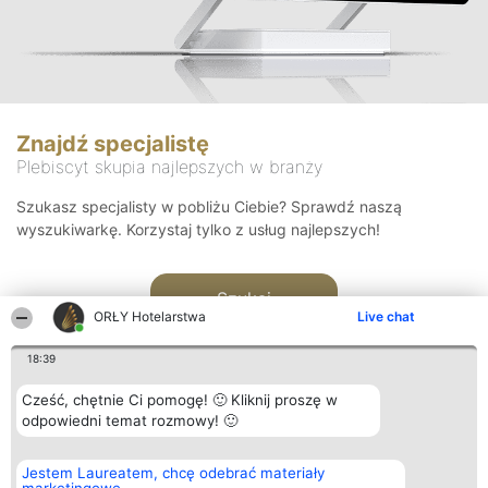
Znajdź specjalistę
Plebiscyt skupia najlepszych w branży
Szukasz specjalisty w pobliżu Ciebie? Sprawdź naszą
wyszukiwarkę. Korzystaj tylko z usług najlepszych!
Szukaj
ORŁY Hotelarstwa
Live chat
18:39
Cześć, chętnie Ci pomogę! 🙂 Kliknij proszę w
odpowiedni temat rozmowy! 🙂
Organizator plebiscytu
Plebiscyt
Kontakt
Jestem Laureatem, chcę odebrać materiały
Bright Side Solutions sp. z o.
Laureaci
Kontakt