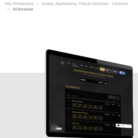
Orły Hotelarstwa
Hotele, Apartamenty, Pokoje Gościnne - Łomianki
Al Burakow