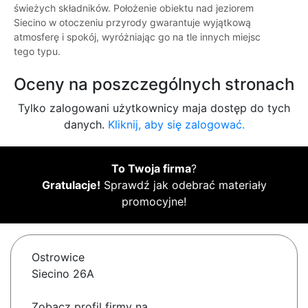
świeżych składników. Położenie obiektu nad jeziorem
Siecino w otoczeniu przyrody gwarantuje wyjątkową
atmosferę i spokój, wyróżniając go na tle innych miejsc
tego typu.
Oceny na poszczególnych stronach
Tylko zalogowani użytkownicy maja dostęp do tych
danych.
Kliknij, aby się zalogować.
To Twoja firma
?
Gratulacje!
Sprawdź jak odebrać materiały
promocyjne!
Ostrowice
Siecino 26A
Zobacz profil firmy na