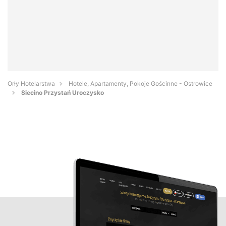
Orły Hotelarstwa
Hotele, Apartamenty, Pokoje Gościnne - Ostrowice
Siecino Przystań Uroczysko