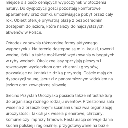
miejsce dla osób ceniących wypoczynek w otoczeniu
natury. Do dyspozycji gości pozostają komfortowe
apartamenty oraz domki, umożliwiające pobyt przez cały
rok. Obiekt oferuje prywatną plażę z bezpośrednim
dostępem do jeziora, które należy do najczystszych
akwenów w Polsce.
Ośrodek zapewnia różnorodne formy aktywnego
wypoczynku. Na terenie dostępne są m.in. kajaki, rowerki
wodne, łódki, a także możliwość wędkowania w bogatych
w ryby wodach. Okoliczne lasy sprzyjają pieszym i
rowerowym wycieczkom oraz zbieraniu grzybów,
pozwalając na kontakt z dziką przyrodą. Goście mają do
dyspozycji saunę, jacuzzi z panoramicznym widokiem na
jezioro oraz zewnętrzną siłownię.
Siecino Przystań Uroczysko posiada także infrastrukturę
do organizacji różnego rodzaju eventów. Przestronna sala
weselna z przeszklonymi ścianami umożliwia organizację
uroczystości, takich jak wesela plenerowe, chrzciny,
komunie czy imprezy firmowe. Restauracja serwuje dania
kuchni polskiej i regionalnej, przygotowywane na bazie