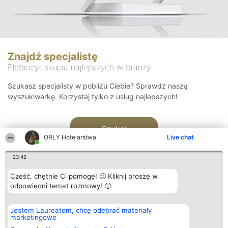
Znajdź specjalistę
Plebiscyt skupia najlepszych w branży
Szukasz specjalisty w pobliżu Ciebie? Sprawdź naszą
wyszukiwarkę. Korzystaj tylko z usług najlepszych!
Szukaj
ORŁY Hotelarstwa
Live chat
23:42
Cześć, chętnie Ci pomogę! 🙂 Kliknij proszę w
odpowiedni temat rozmowy! 🙂
Organizator plebiscytu
Plebiscyt
Kontakt
Jestem Laureatem, chcę odebrać materiały
Bright Side Solutions sp. z o.
Laureaci
Kontakt
marketingowe
o. sp. k.
Lista
ul. Ruska 22
wszystkich