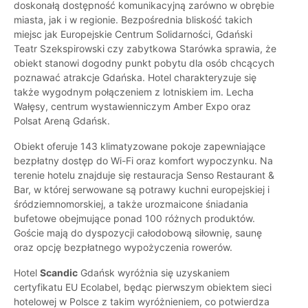
doskonałą dostępność komunikacyjną zarówno w obrębie
miasta, jak i w regionie. Bezpośrednia bliskość takich
miejsc jak Europejskie Centrum Solidarności, Gdański
Teatr Szekspirowski czy zabytkowa Starówka sprawia, że
obiekt stanowi dogodny punkt pobytu dla osób chcących
poznawać atrakcje Gdańska. Hotel charakteryzuje się
także wygodnym połączeniem z lotniskiem im. Lecha
Wałęsy, centrum wystawienniczym Amber Expo oraz
Polsat Areną Gdańsk.
Obiekt oferuje 143 klimatyzowane pokoje zapewniające
bezpłatny dostęp do Wi-Fi oraz komfort wypoczynku. Na
terenie hotelu znajduje się restauracja Senso Restaurant &
Bar, w której serwowane są potrawy kuchni europejskiej i
śródziemnomorskiej, a także urozmaicone śniadania
bufetowe obejmujące ponad 100 różnych produktów.
Goście mają do dyspozycji całodobową siłownię, saunę
oraz opcję bezpłatnego wypożyczenia rowerów.
Hotel
Scandic
Gdańsk wyróżnia się uzyskaniem
certyfikatu EU Ecolabel, będąc pierwszym obiektem sieci
hotelowej w Polsce z takim wyróżnieniem, co potwierdza