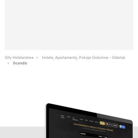
Orły Hotelarstwa
Hotele, Apartamenty, Pokoje Gościnne - Gdańsk
Scandic