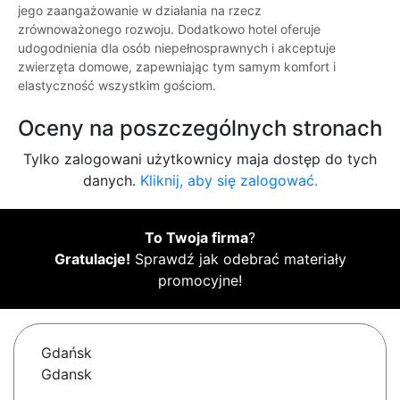
jego zaangażowanie w działania na rzecz
zrównoważonego rozwoju. Dodatkowo hotel oferuje
udogodnienia dla osób niepełnosprawnych i akceptuje
zwierzęta domowe, zapewniając tym samym komfort i
elastyczność wszystkim gościom.
Oceny na poszczególnych stronach
Tylko zalogowani użytkownicy maja dostęp do tych
danych.
Kliknij, aby się zalogować.
To Twoja firma
?
Gratulacje!
Sprawdź jak odebrać materiały
promocyjne!
Gdańsk
Gdansk