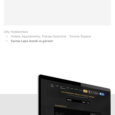
Orły Hotelarstwa
Hotele, Apartamenty, Pokoje Gościnne - Stronie Śląskie
Sarnia Łąka domki w górach