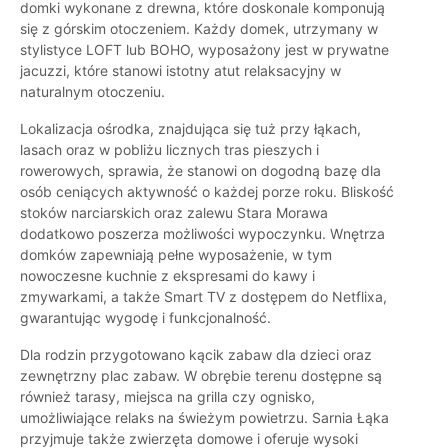
domki wykonane z drewna, które doskonale komponują
się z górskim otoczeniem. Każdy domek, utrzymany w
stylistyce LOFT lub BOHO, wyposażony jest w prywatne
jacuzzi, które stanowi istotny atut relaksacyjny w
naturalnym otoczeniu.
Lokalizacja ośrodka, znajdująca się tuż przy łąkach,
lasach oraz w pobliżu licznych tras pieszych i
rowerowych, sprawia, że stanowi on dogodną bazę dla
osób ceniących aktywność o każdej porze roku. Bliskość
stoków narciarskich oraz zalewu Stara Morawa
dodatkowo poszerza możliwości wypoczynku. Wnętrza
domków zapewniają pełne wyposażenie, w tym
nowoczesne kuchnie z ekspresami do kawy i
zmywarkami, a także Smart TV z dostępem do Netflixa,
gwarantując wygodę i funkcjonalność.
Dla rodzin przygotowano kącik zabaw dla dzieci oraz
zewnętrzny plac zabaw. W obrębie terenu dostępne są
również tarasy, miejsca na grilla czy ognisko,
umożliwiające relaks na świeżym powietrzu. Sarnia Łąka
przyjmuje także zwierzęta domowe i oferuje wysoki