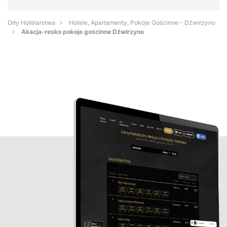
Orły Hotelarstwa
Hotele, Apartamenty, Pokoje Gościnne - Dźwirzyno
Akacja-resko pokoje gościnne Dźwirzyno