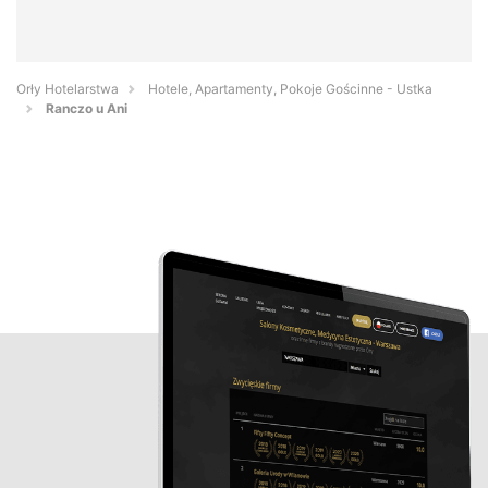
Orły Hotelarstwa
Hotele, Apartamenty, Pokoje Gościnne - Ustka
Ranczo u Ani