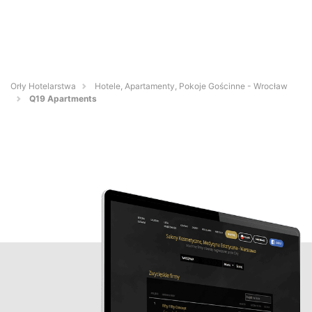
Orły Hotelarstwa
Hotele, Apartamenty, Pokoje Gościnne - Wrocław
Q19 Apartments