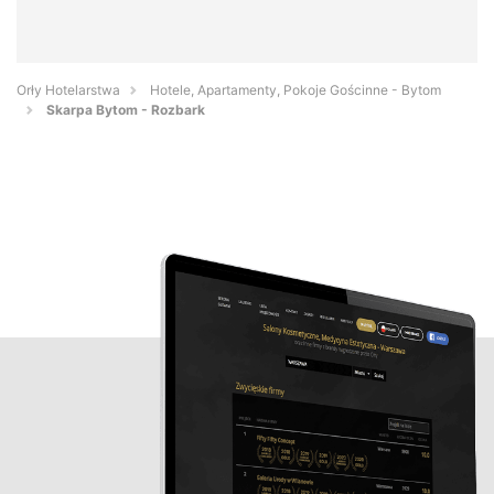
Orły Hotelarstwa
Hotele, Apartamenty, Pokoje Gościnne - Bytom
Skarpa Bytom - Rozbark