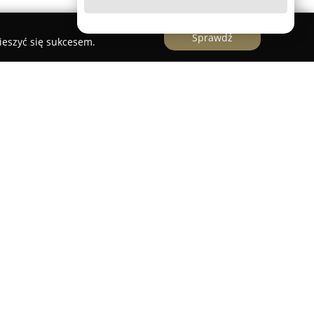
Sprawdź
ieszyć się sukcesem.
kalizowane w Pruszkowie oferuje komfortowe
 dogodnym położeniem i wysokim standardem
ię bliską odległością od Warszawy oraz szybkim
 co sprawia, że jest popularny zarówno wśród
cych w celach służbowych.
 bezpłatny internet bezprzewodowy i prywatny
odę oraz poczucie bezpieczeństwa podczas
wyposażono w nowoczesne rozwiązania, w tym