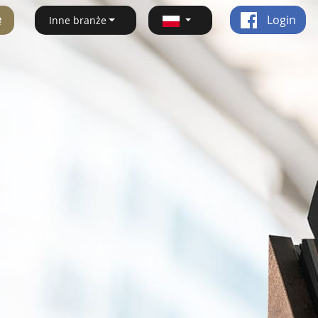
ę
Login
Inne branże