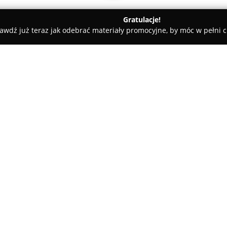
Gratulacje!
awdź już teraz jak odebrać materiały promocyjne, by móc w pełni c
ościnne - Pruszków
Pruszkowskie mieszkanko
O firmie:
Pruszkowskie mieszkanko
zlo
noclegi, charakteryzujące się
udogodnień. Obiekt wyróżnia s
dostępem do Lotniska Chopina,
turystów, jak i osób podróżują
Do dyspozycji gości pozostaje
parking, które zapewniają wyg
pobytu. Przestronne wnętrza 