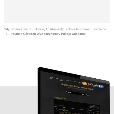
Orły Hotelarstwa
Hotele, Apartamenty, Pokoje Gościnne - Łysomice
Polanka Ośrodek Wypoczynkowy Pokoje Gościnne