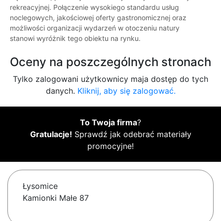
rekreacyjnej. Połączenie wysokiego standardu usług
noclegowych, jakościowej oferty gastronomicznej oraz
możliwości organizacji wydarzeń w otoczeniu natury
stanowi wyróżnik tego obiektu na rynku.
Oceny na poszczególnych stronach
Tylko zalogowani użytkownicy maja dostęp do tych
danych.
Kliknij, aby się zalogować.
To Twoja firma
?
Gratulacje!
Sprawdź jak odebrać materiały
promocyjne!
Łysomice
Kamionki Małe 87