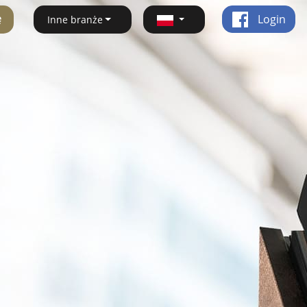
ę
Login
Inne branże