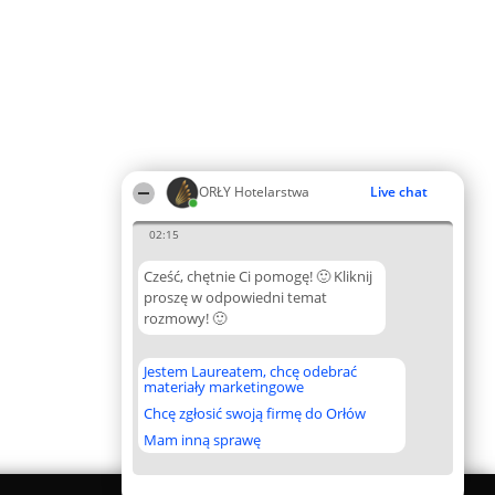
ORŁY Hotelarstwa
Live chat
02:15
Cześć, chętnie Ci pomogę! 🙂 Kliknij
proszę w odpowiedni temat
rozmowy! 🙂
Jestem Laureatem, chcę odebrać
materiały marketingowe
Chcę zgłosić swoją firmę do Orłów
Mam inną sprawę