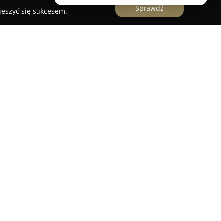
Sprawdź
ieszyć się sukcesem.
entów
 działalność skoncentrowaną na profesjonalnym
obsłudze apartamentów i domków o
kalizowanych w malowniczej Polanicy-Zdroju.
zapewnianiem komfortowych i luksusowych miejsc
a pobyty krótkoterminowe i dłuższe, oferując
bom osób poszukujących wyjątkowego relaksu.
amenty położone zarówno w samym centrum
spokojnych rejonach miasta, blisko natury, co
 obiekty wyróżniają się udogodnieniami takimi
king czy dostęp do Wi-Fi, co wpływa na