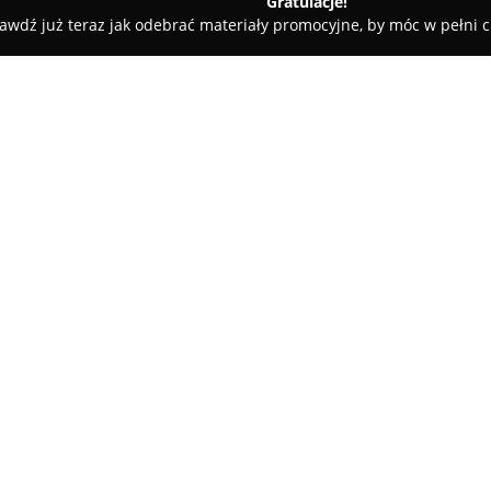
Gratulacje!
awdź już teraz jak odebrać materiały promocyjne, by móc w pełni c
ścinne - Polanica-Zdrój
MAREL - Wynajem i Obsługa Apartam
amentów
O firmie:
MAREL Apartamenty
prowadzi
wynajmie oraz kompleksowej 
podwyższonym standardzie, zlo
Przedsiębiorstwo zajmuje się 
noclegowych, przeznaczonych n
warunki odpowiadające potrze
 Polska
W ofercie znajdują się apart
uzdrowiska, jak i w zielonych, 
sprzyja wypoczynkowi. Wybrane
jak własne sauny, darmowy par