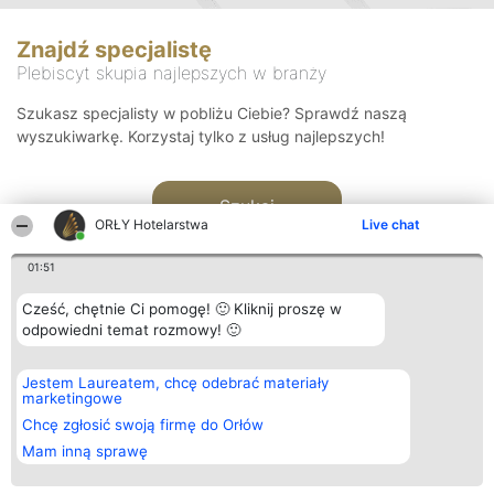
Znajdź specjalistę
Plebiscyt skupia najlepszych w branży
Szukasz specjalisty w pobliżu Ciebie? Sprawdź naszą
wyszukiwarkę. Korzystaj tylko z usług najlepszych!
Szukaj
ORŁY Hotelarstwa
Live chat
01:51
Cześć, chętnie Ci pomogę! 🙂 Kliknij proszę w
odpowiedni temat rozmowy! 🙂
Organizator plebiscytu
Plebiscyt
Kontakt
Jestem Laureatem, chcę odebrać materiały
Bright Side Solutions sp. z o.
Laureaci
Kontakt
marketingowe
o. sp. k.
Lista
ul. Ruska 22
wszystkich
Chcę zgłosić swoją firmę do Orłów
Wrocław 50-079
Laureatów
Mam inną sprawę
KRS 0000749100 | Regon
Zasady
381313360 | NIP 8943132676
Regulamin
+48 508 492 400
Polityka