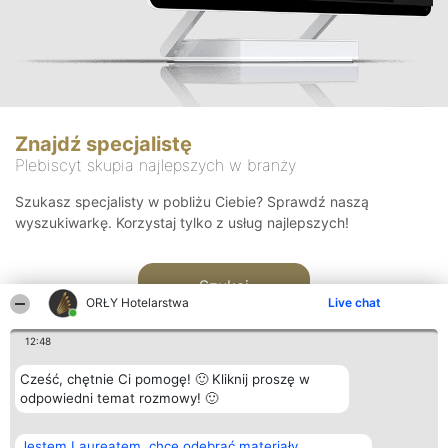
Znajdź specjalistę
Plebiscyt skupia najlepszych w branży
Szukasz specjalisty w pobliżu Ciebie? Sprawdź naszą
wyszukiwarkę. Korzystaj tylko z usług najlepszych!
Szukaj
ORŁY Hotelarstwa
Live chat
12:48
Cześć, chętnie Ci pomogę! 🙂 Kliknij proszę w
odpowiedni temat rozmowy! 🙂
Organizator plebiscytu
Plebiscyt
Kontakt
Jestem Laureatem, chcę odebrać materiały
Bright Side Solutions sp. z o.
Laureaci
Kontakt