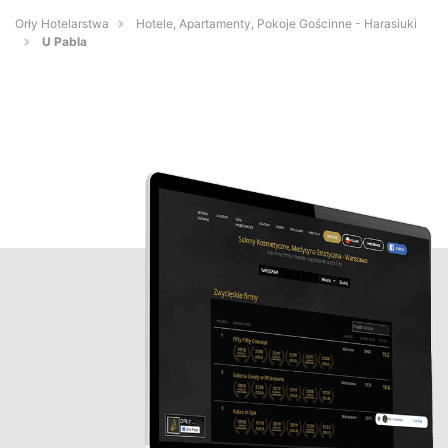
Orły Hotelarstwa
Hotele, Apartamenty, Pokoje Gościnne - Harasiuki
U Pabla