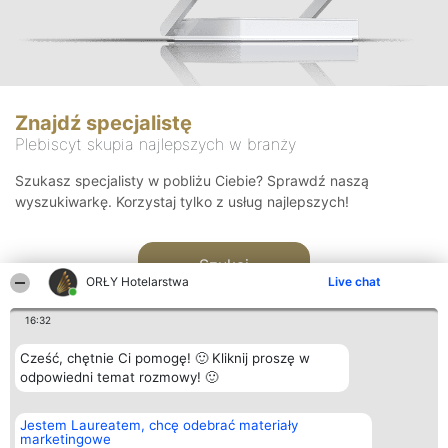
Znajdź specjalistę
Plebiscyt skupia najlepszych w branży
Szukasz specjalisty w pobliżu Ciebie? Sprawdź naszą
wyszukiwarkę. Korzystaj tylko z usług najlepszych!
Szukaj
ORŁY Hotelarstwa
Live chat
16:32
Cześć, chętnie Ci pomogę! 🙂 Kliknij proszę w
odpowiedni temat rozmowy! 🙂
Organizator plebiscytu
Plebiscyt
Kontakt
Jestem Laureatem, chcę odebrać materiały
Bright Side Solutions sp. z o.
Laureaci
Kontakt
marketingowe
o. sp. k.
Lista