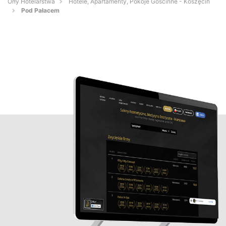
Orły Hotelarstwa
Hotele, Apartamenty, Pokoje Gościnne - Koszęcin
Pod Pałacem