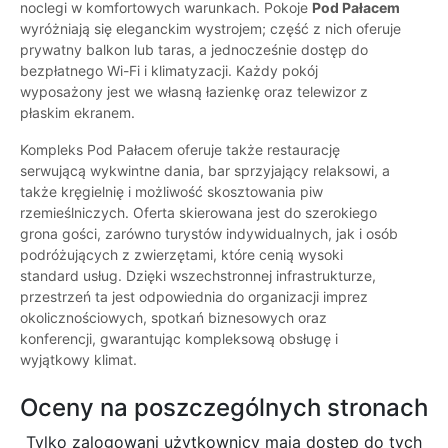
noclegi w komfortowych warunkach. Pokoje
Pod Pałacem
wyróżniają się eleganckim wystrojem; część z nich oferuje
prywatny balkon lub taras, a jednocześnie dostęp do
bezpłatnego Wi-Fi i klimatyzacji. Każdy pokój
wyposażony jest we własną łazienkę oraz telewizor z
płaskim ekranem.
Kompleks Pod Pałacem oferuje także restaurację
serwującą wykwintne dania, bar sprzyjający relaksowi, a
także kręgielnię i możliwość skosztowania piw
rzemieślniczych. Oferta skierowana jest do szerokiego
grona gości, zarówno turystów indywidualnych, jak i osób
podróżujących z zwierzętami, które cenią wysoki
standard usług. Dzięki wszechstronnej infrastrukturze,
przestrzeń ta jest odpowiednia do organizacji imprez
okolicznościowych, spotkań biznesowych oraz
konferencji, gwarantując kompleksową obsługę i
wyjątkowy klimat.
Oceny na poszczególnych stronach
Tylko zalogowani użytkownicy maja dostęp do tych