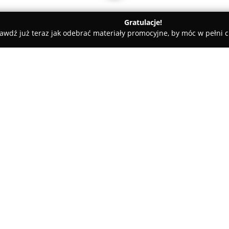
Gratulacje!
awdź już teraz jak odebrać materiały promocyjne, by móc w pełni c
ościnne - Kudowa Zdrój
Pokoje nad Rzeką
O firmie:
Pokoje nad Rzeką
zlokalizowa
przy ulicy Zdrojowej 10, uzna
standardzie oraz wyjątkowej cz
wyposażone w łazienki oraz te
kanałów satelitarnych. Dodat
wyposażony aneks kuchenny z 
większy komfort podczas pobyt
Niewątpliwą zaletą obiektu jes