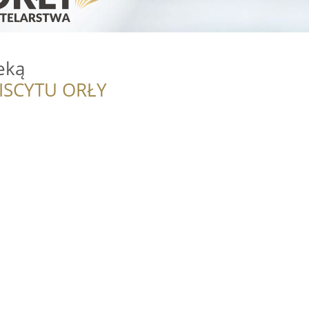
eką
ISCYTU ORŁY