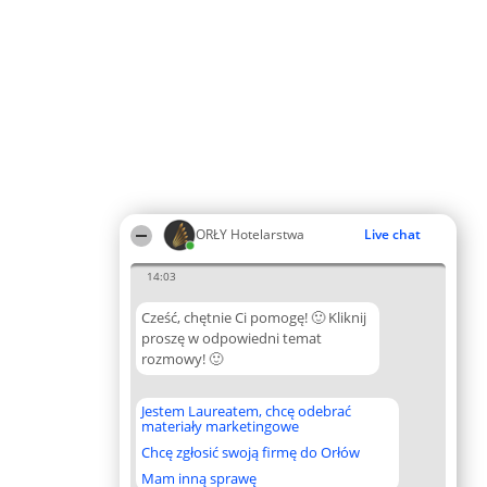
ORŁY Hotelarstwa
Live chat
14:03
Cześć, chętnie Ci pomogę! 🙂 Kliknij
proszę w odpowiedni temat
rozmowy! 🙂
Jestem Laureatem, chcę odebrać
materiały marketingowe
Chcę zgłosić swoją firmę do Orłów
Mam inną sprawę