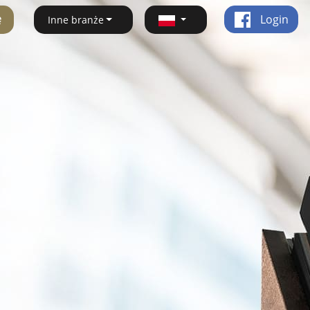
ę
Login
Inne branże