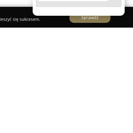
Sprawdź
ieszyć się sukcesem.
ne w Kudowie-Zdroju stanowią obiekt noclegowy
wany przez odwiedzających za miejsce o wysokim
ystości. Goście mają do dyspozycji pokoje
lewizory z płaskim ekranem i dostępem do
kowym udogodnieniem jest kompletnie
lodówką i kuchenką mikrofalową, co zapewnia
u.
t atrakcyjne położenie nieopodal centrum