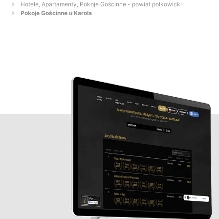
Hotele, Apartamenty, Pokoje Gościnne - powiat polkowicki
Pokoje Gościnne u Karola