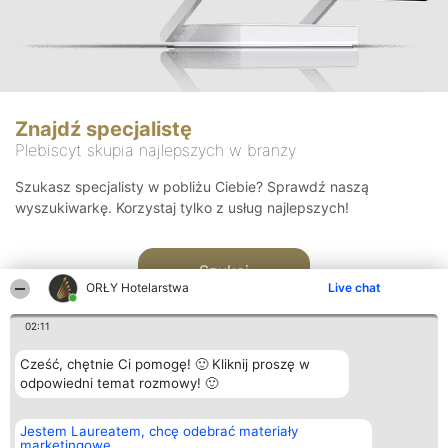
Znajdź specjalistę
Plebiscyt skupia najlepszych w branży
Szukasz specjalisty w pobliżu Ciebie? Sprawdź naszą
wyszukiwarkę. Korzystaj tylko z usług najlepszych!
Szukaj
ORŁY Hotelarstwa
Live chat
02:11
Cześć, chętnie Ci pomogę! 🙂 Kliknij proszę w
odpowiedni temat rozmowy! 🙂
Organizator plebiscytu
Plebiscyt
Kontakt
Jestem Laureatem, chcę odebrać materiały
Bright Side Solutions sp. z o.
Laureaci
Kontakt
marketingowe
o. sp. k.
Lista