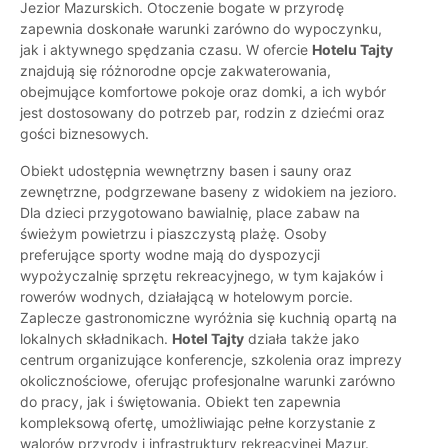
Jezior Mazurskich. Otoczenie bogate w przyrodę
zapewnia doskonałe warunki zarówno do wypoczynku,
jak i aktywnego spędzania czasu. W ofercie
Hotelu Tajty
znajdują się różnorodne opcje zakwaterowania,
obejmujące komfortowe pokoje oraz domki, a ich wybór
jest dostosowany do potrzeb par, rodzin z dziećmi oraz
gości biznesowych.
Obiekt udostępnia wewnętrzny basen i sauny oraz
zewnętrzne, podgrzewane baseny z widokiem na jezioro.
Dla dzieci przygotowano bawialnię, place zabaw na
świeżym powietrzu i piaszczystą plażę. Osoby
preferujące sporty wodne mają do dyspozycji
wypożyczalnię sprzętu rekreacyjnego, w tym kajaków i
rowerów wodnych, działającą w hotelowym porcie.
Zaplecze gastronomiczne wyróżnia się kuchnią opartą na
lokalnych składnikach.
Hotel Tajty
działa także jako
centrum organizujące konferencje, szkolenia oraz imprezy
okolicznościowe, oferując profesjonalne warunki zarówno
do pracy, jak i świętowania. Obiekt ten zapewnia
kompleksową ofertę, umożliwiając pełne korzystanie z
walorów przyrody i infrastruktury rekreacyjnej Mazur.