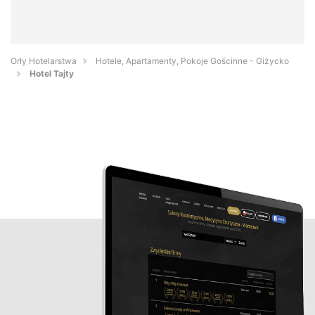
Orły Hotelarstwa
Hotele, Apartamenty, Pokoje Gościnne - Giżycko
Hotel Tajty