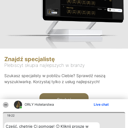
Znajdź specjalistę
Plebiscyt skupia najlepszych w branży
Szukasz specjalisty w pobliżu Ciebie? Sprawdź naszą
wyszukiwarkę. Korzystaj tylko z usług najlepszych!
Szukaj
ORŁY Hotelarstwa
Live chat
19:22
Cześć, chętnie Ci pomogę! 🙂 Kliknij proszę w