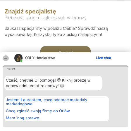
Znajdź specjalistę
Plebiscyt skupia najlepszych w branży
Szukasz specjalisty w pobliżu Ciebie? Sprawdź naszą
wyszukiwarkę. Korzystaj tylko z usług najlepszych!
Szukaj
ORŁY Hotelarstwa
Live chat
14:23
Cześć, chętnie Ci pomogę! 🙂 Kliknij proszę w
odpowiedni temat rozmowy! 🙂
Organizator plebiscytu
Plebiscyt
Kontakt
Jestem Laureatem, chcę odebrać materiały
Bright Side Solutions sp. z o.
Laureaci
Kontakt
marketingowe
o. sp. k.
Lista
ul. Ruska 22
wszystkich
Chcę zgłosić swoją firmę do Orłów
Wrocław 50-079
Laureatów
Mam inną sprawę
KRS 0000749100 | Regon
Zasady
381313360 | NIP 8943132676
Regulamin
+48 508 492 400
Polityka
Prywatności