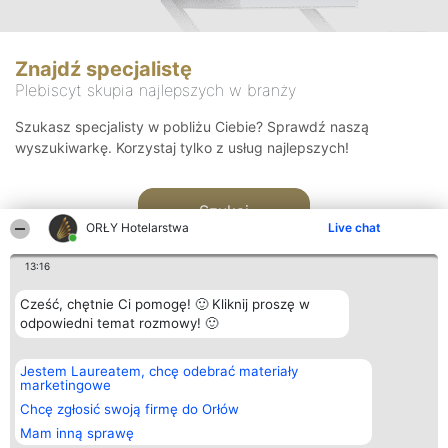
Znajdź specjalistę
Plebiscyt skupia najlepszych w branży
Szukasz specjalisty w pobliżu Ciebie? Sprawdź naszą
wyszukiwarkę. Korzystaj tylko z usług najlepszych!
Szukaj
ORŁY Hotelarstwa
Live chat
13:16
Cześć, chętnie Ci pomogę! 🙂 Kliknij proszę w
odpowiedni temat rozmowy! 🙂
Organizator plebiscytu
Plebiscyt
Kontakt
Jestem Laureatem, chcę odebrać materiały
Bright Side Solutions sp. z o.
Laureaci
Kontakt
marketingowe
o. sp. k.
Lista
ul. Ruska 22
wszystkich
Chcę zgłosić swoją firmę do Orłów
Wrocław 50-079
Laureatów
Mam inną sprawę
KRS 0000749100 | Regon
Zasady
381313360 | NIP 8943132676
Regulamin