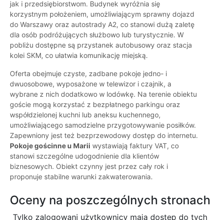
jak i przedsiębiorstwom. Budynek wyróżnia się
korzystnym położeniem, umożliwiającym sprawny dojazd
do Warszawy oraz autostrady A2, co stanowi dużą zaletę
dla osób podróżujących służbowo lub turystycznie. W
pobliżu dostępne są przystanek autobusowy oraz stacja
kolei SKM, co ułatwia komunikację miejską.
Oferta obejmuje czyste, zadbane pokoje jedno- i
dwuosobowe, wyposażone w telewizor i czajnik, a
wybrane z nich dodatkowo w lodówkę. Na terenie obiektu
goście mogą korzystać z bezpłatnego parkingu oraz
współdzielonej kuchni lub aneksu kuchennego,
umożliwiającego samodzielne przygotowywanie posiłków.
Zapewniony jest też bezprzewodowy dostęp do internetu.
Pokoje gościnne u Marii
wystawiają faktury VAT, co
stanowi szczególne udogodnienie dla klientów
biznesowych. Obiekt czynny jest przez cały rok i
proponuje stabilne warunki zakwaterowania.
Oceny na poszczególnych stronach
Tylko zalogowani użytkownicy maja dostęp do tych